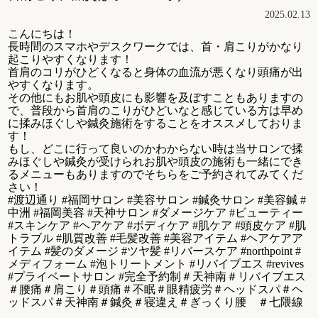
2025.02.13
こんにちは！
長時間のスマホやデスクワークでは、首・肩こりがかなり
起こりやすくなります！
首肩のコリがひどくなると身体の血流が悪くなり頭痛が出
やすくなります。
その他にもお肌や頭皮にも影響を及ぼすこともありますの
で、普段から首肩のこりがひどいなと感じている方は早め
に揉みほぐしや鍼灸施術をすることをオススメしておりま
す！
もし、どこに行って良いのかわからない時は当サロンで揉
みほぐしや鍼灸が受けられお肌や頭皮の施術も一緒にでき
るメニューもありますのでそちらをご予約されてみてくだ
さい！
#渡辺通り #福岡サロン #美容サロン #鍼灸サロン #美容鍼 #
中洲 #福岡美容 #天神サロン #ダメージケア #ビューティー
#スキンケア #ヘアケア #ボディケア #肌ケア #頭皮ケア #肌
トラブル #肌質改善 #毛髪改善 #美容アイテム #ヘアケアア
イテム #髪のダメージ #ツヤ髪 #リバースケア #northpoint #
メディフォーム #泡トリートメント #リバイブエス #revives
#プライベートサロン #完全予約制＃天神南＃リバイブエス
＃腰痛＃肩こり＃頭痛＃不眠＃眼精疲労＃ヘッドスパ＃ヘ
ッドスパ＃天神南＃鍼灸＃寝違え＃ぎっくり腰 ＃七隈線