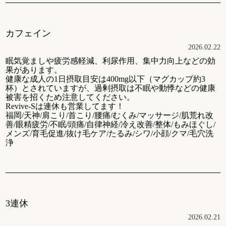
カフェイン
2026.02.22
眠気覚ましや疲労感軽減、利尿作用、集中力向上などの効
果があります。
健康な成人の1日摂取目安は400mg以下（マグカップ約3
杯）とされていますが、過剰摂取は不眠や動悸などの健康
被害を招くため注意してください。
Revive-Sは連休も営業してます！
福岡/天神/肩こり/首こり/腰痛/むくみ/マッサージ/肌荒れ改
善/眼精疲労/不眠/頭痛/自律神経/冷え改善/整体/もみほぐし/
メンズ/育毛促進/抜け毛ケア/たるみ/シワ/小顔/クマ/毛穴洗
浄
3連休
2026.02.21