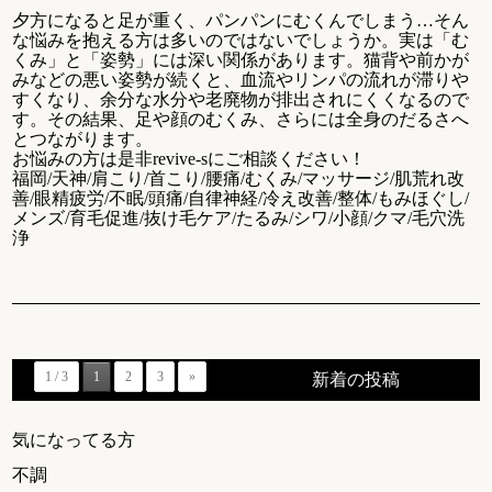
夕方になると足が重く、パンパンにむくんでしまう…そん
な悩みを抱える方は多いのではないでしょうか。実は「む
くみ」と「姿勢」には深い関係があります。猫背や前かが
みなどの悪い姿勢が続くと、血流やリンパの流れが滞りや
すくなり、余分な水分や老廃物が排出されにくくなるので
す。その結果、足や顔のむくみ、さらには全身のだるさへ
とつながります。
お悩みの方は是非revive-sにご相談ください！
福岡/天神/肩こり/首こり/腰痛/むくみ/マッサージ/肌荒れ改
善/眼精疲労/不眠/頭痛/自律神経/冷え改善/整体/もみほぐし/
メンズ/育毛促進/抜け毛ケア/たるみ/シワ/小顔/クマ/毛穴洗
浄
1 / 3
1
2
3
»
新着の投稿
気になってる方
不調