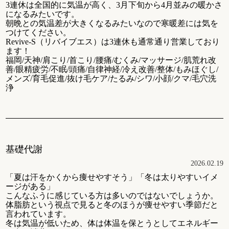
3連休は全国的に気温が高く、3月下旬から4月並みの暖かさ
になるみたいです。
朝晩との気温差が大きくなるみたいなので寒暖差には気を
つけてください。
Revive-S（リバイブエス）は3連休も通常通り営業しており
ます！
福岡/天神/肩こり/首こり/腰痛/むくみ/マッサージ/肌荒れ改
善/眼精疲労/不眠/頭痛/自律神経/冷え改善/整体/もみほぐし/
メンズ/育毛促進/抜け毛ケア/たるみ/シワ/小顔/クマ/毛穴洗
浄
基礎代謝
2026.02.19
「夏は汗をかくから痩せやすそう」「冬は太りやすいイメ
ージがある」
こんなふうに感じている方は多いのではないでしょうか。
体脂肪という視点で見ると冬のほうが痩せやすい季節だと
言われています。
冬は気温が低いため、体は体温を保とうとしてエネルギー