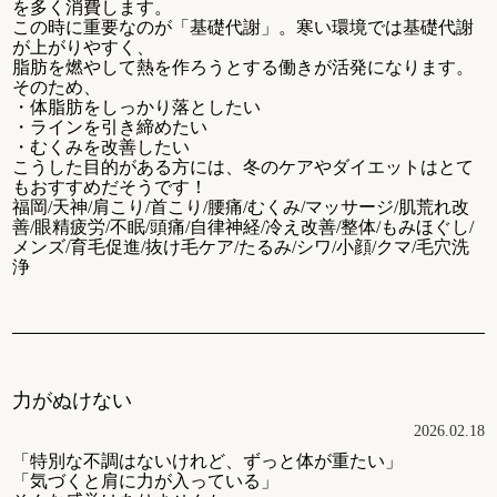
を多く消費します。
この時に重要なのが「基礎代謝」。寒い環境では基礎代謝
が上がりやすく、
脂肪を燃やして熱を作ろうとする働きが活発になります。
そのため、
・体脂肪をしっかり落としたい
・ラインを引き締めたい
・むくみを改善したい
こうした目的がある方には、冬のケアやダイエットはとて
もおすすめだそうです！
福岡/天神/肩こり/首こり/腰痛/むくみ/マッサージ/肌荒れ改
善/眼精疲労/不眠/頭痛/自律神経/冷え改善/整体/もみほぐし/
メンズ/育毛促進/抜け毛ケア/たるみ/シワ/小顔/クマ/毛穴洗
浄
力がぬけない
2026.02.18
「特別な不調はないけれど、ずっと体が重たい」
「気づくと肩に力が入っている」