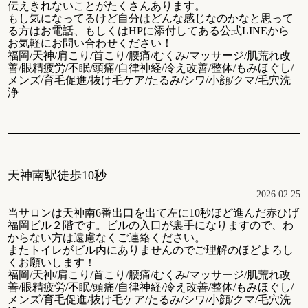
伝えきれないことがたくさんあります。
もし気になってるけど自分はどんな感じなのかなと思って
る方はお電話、もしくはHPに添付してある公式LINEから
お気軽にお問い合わせください！
福岡/天神/肩こり/首こり/腰痛/むくみ/マッサージ/肌荒れ改
善/眼精疲労/不眠/頭痛/自律神経/冷え改善/整体/もみほぐし/
メンズ/育毛促進/抜け毛ケア/たるみ/シワ/小顔/クマ/毛穴洗
浄
天神南駅徒歩10秒
2026.02.25
当サロンは天神南6番出口を出て左に10秒ほど進んだ赤ひげ
福岡ビル２階です。ビルの入口が裏手になりますので、わ
からない方は遠慮なくご連絡ください。
またトイレがビル内にありませんのでご理解のほどよろし
くお願いします！
福岡/天神/肩こり/首こり/腰痛/むくみ/マッサージ/肌荒れ改
善/眼精疲労/不眠/頭痛/自律神経/冷え改善/整体/もみほぐし/
メンズ/育毛促進/抜け毛ケア/たるみ/シワ/小顔/クマ/毛穴洗