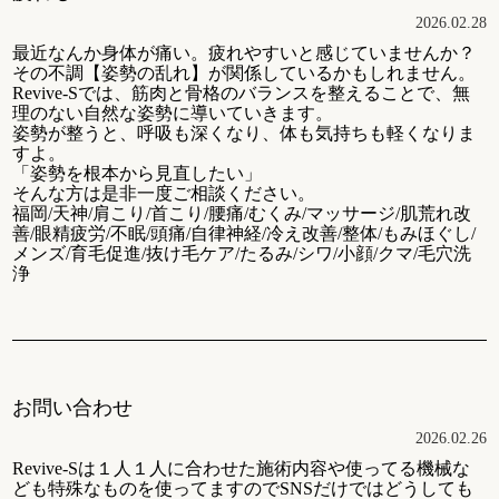
2026.02.28
最近なんか身体が痛い。疲れやすいと感じていませんか？
その不調【姿勢の乱れ】が関係しているかもしれません。
Revive-Sでは、筋肉と骨格のバランスを整えることで、無
理のない自然な姿勢に導いていきます。
姿勢が整うと、呼吸も深くなり、体も気持ちも軽くなりま
すよ。
「姿勢を根本から見直したい」
そんな方は是非一度ご相談ください。
福岡/天神/肩こり/首こり/腰痛/むくみ/マッサージ/肌荒れ改
善/眼精疲労/不眠/頭痛/自律神経/冷え改善/整体/もみほぐし/
メンズ/育毛促進/抜け毛ケア/たるみ/シワ/小顔/クマ/毛穴洗
浄
お問い合わせ
2026.02.26
Revive-Sは１人１人に合わせた施術内容や使ってる機械な
ども特殊なものを使ってますのでSNSだけではどうしても