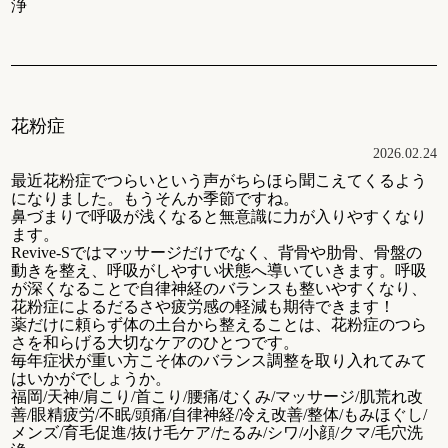
浄
花粉症
2026.02.24
最近花粉症でつらいという声がちらほら聞こえてくるよう
になりました。もうそんか季節ですね。
鼻づまりで呼吸が浅くなると無意識に力が入りやすくなり
ます。
Revive-Sではマッサージだけでなく、背骨や肋骨、骨盤の
動きを整え、呼吸がしやすい状態へ導いていきます。呼吸
が深くなることで自律神経のバランスも整いやすくなり、
花粉症によるだるさや疲労感の軽減も期待できます！
薬だけに頼らず体の土台から整えることは、花粉症のつら
さを和らげる大切なケアのひとつです。
毎年症状が重い方こそ体のバランス調整を取り入れてみて
はいかがでしょうか。
福岡/天神/肩こり/首こり/腰痛/むくみ/マッサージ/肌荒れ改
善/眼精疲労/不眠/頭痛/自律神経/冷え改善/整体/もみほぐし/
メンズ/育毛促進/抜け毛ケア/たるみ/シワ/小顔/クマ/毛穴洗