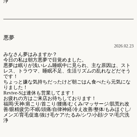
浄
悪夢
2026.02.23
みなさん夢はみますか？
今日の私は朝方悪夢で目覚めました。
悪夢は眠りが浅いレム睡眠中に見られ、主な原因は、スト
レス、トラウマ、睡眠不足、生活リズムの乱れなどだそう
です！
ちょっと嫌な気持ちだったけど朝ごはん食べたら元気にな
りました！
Revive-Sは連休も営業してます！
お疲れの方はご来店お待ちしております！
福岡/天神/肩こり/首こり/腰痛/むくみ/マッサージ/肌荒れ改
善/眼精疲労/不眠/頭痛/自律神経/冷え改善/整体/もみほぐし/
メンズ/育毛促進/抜け毛ケア/たるみ/シワ/小顔/クマ/毛穴洗
浄