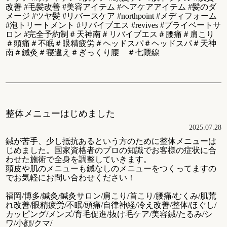
改善 #毛髪改善 #美容アイテム #ヘアケアアイテム #髪のダ
メージ #ツヤ髪 #リバースケア #northpoint #メディフォーム
#泡トリートメント #リバイブエス #revives #プライベートサ
ロン #完全予約制＃天神南＃リバイブエス＃腰痛＃肩こり
＃頭痛＃不眠＃眼精疲労＃ヘッドスパ＃ヘッドスパ＃天神
南＃鍼灸＃寝違え＃ぎっくり腰 ＃七隈線
整体メニューはじめました
2025.07.28
鍼が苦手、少し抵抗あるという方のために整体メニューは
じめました。国家資格者のプロの知識でお客様の症状に合
わせた施術で全身を調整していきます。
頭皮や肌のメニューも鍼なしのメニューをつくってますの
でお気軽にお問い合わせください！
福岡/博多/鍼灸/鍼灸サロン/肩こり/首こり/腰痛/むくみ/肌荒
れ改善/眼精疲労/不眠/頭痛/自律神経/冷え改善/整体/ほぐし/
カッピング/メンズ/育毛促進/抜け毛ケア/美容鍼/たるみ/シ
ワ/小顔/クマ/