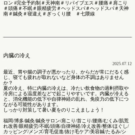
ロン #完全予約制＃天神南＃リバイブエス＃腰痛＃肩こり
＃頭痛＃不眠＃眼精疲労＃ヘッドスパ＃ヘッドスパ＃天神
南＃鍼灸＃寝違え＃ぎっくり腰 ＃七隈線
内臓の冷え
2025.07.12
最近、胃や腸の調子が悪かったり、からだが常にだるく感
じ、寝ても疲れが取れないなど身体の不調はありません
か？
夏の冷え、特に内臓の冷えは、冷たい飲食物の過剰摂取や
冷房による温度差などで起こりやすいです。内臓が冷える
と、消化機能の低下や自律神経の乱れ、免疫力の低下につ
ながる可能性があります。
しっかり対策して暑い夏をのりこえましょう！
福岡/博多/鍼灸/鍼灸サロン/肩こり/首こり/腰痛/むくみ/肌荒
れ改善/眼精疲労/不眠/頭痛/自律神経/冷え改善/整体/ほぐし/
カッピング/メンズ/育毛促進/抜け毛ケア/美容鍼/たるみ/シ