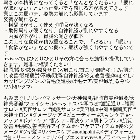
暑さが本格的になってくると「なんとなくだるい」「疲れ
が取れない」といった夏バテを感じる方が増えてきます。
実はこの夏バテ、姿勢の崩れも影響しています。
姿勢が崩れると
・横隔膜がうまく使えず呼吸が浅くなる
・肋骨周りが硬くなり、自律神経が乱れやすくなる
・内臓が下がり、胃腸の働きが低下
このような変化が積み重なることで、「だるい」「眠い」
「食欲がない」などの夏バテ症状が強く出やすくなるので
す。
revive-sではひとりひとりその方に合った施術を提供してい
きます。是非ご相談ください！
福岡/博多/鍼灸/鍼灸サロン/肩こり/首こり/腰痛/むくみ/肌荒
れ改善/眼精疲労/不眠/頭痛/自律神経/冷え改善/整体/ほぐし/
カッピング/メンズ/育毛促進/抜け毛ケア/美容鍼/たるみ/シ
ワ/小顔/クマ/
もみほぐし/リンパ/マッサージ/天神鍼灸/福岡市美容鍼灸/天
神美容鍼/フェイシャル//ヘッドスパ/耳つぼ#渡辺通り #福岡
サロン #美容サロン #鍼灸サロン #美容鍼 #中洲 #福岡美容 #
天神サロン #ダメージケア #ビューティー #スキンケア #ヘ
アケア #ボディケア #肌ケア #頭皮ケア #肌トラブル #肌質
改善 #毛髪改善 #美容アイテム #ヘアケアアイテム #髪のダ
メージ #ツヤ髪 #リバースケア #northpoint #メディフォーム
#泡トリートメント #リバイブエス #revives #プライベートサ