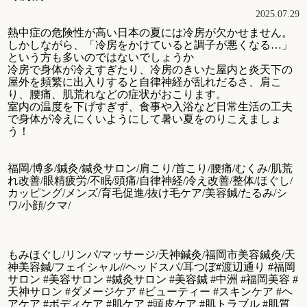
2025.07.29
熱中症の危険性が高い日本の夏には冷房が欠かせません。
しかしながら、「冷房をかけていると調子が悪くなる…」
という方も多いのではないでしょうか
冷房で身体が冷えすぎたり、冷房のきいた屋内と炎天下の
屋外を頻繁に出入りすると自律神経が乱れだるさ、肩こ
り、腰痛、肌荒れなどの症状がおこります。
室内の温度を下げすぎず、食事や入浴など日常生活の工夫
で身体が冷えにくいようにして暑い夏をのりこえましょ
う！
福岡/博多/鍼灸/鍼灸サロン/肩こり/首こり/腰痛/むくみ/肌荒
れ改善/眼精疲労/不眠/頭痛/自律神経/冷え改善/整体/ほぐし/
カッピング/メンズ/育毛促進/抜け毛ケア/美容鍼/たるみ/シ
ワ/小顔/クマ/
もみほぐし/リンパ/マッサージ/天神鍼灸/福岡市美容鍼灸/天
神美容鍼/フェイシャル//ヘッドスパ/耳つぼ#渡辺通り #福岡
サロン #美容サロン #鍼灸サロン #美容鍼 #中洲 #福岡美容 #
天神サロン #ダメージケア #ビューティー #スキンケア #ヘ
アケア #ボディケア #肌ケア #頭皮ケア #肌トラブル #肌質