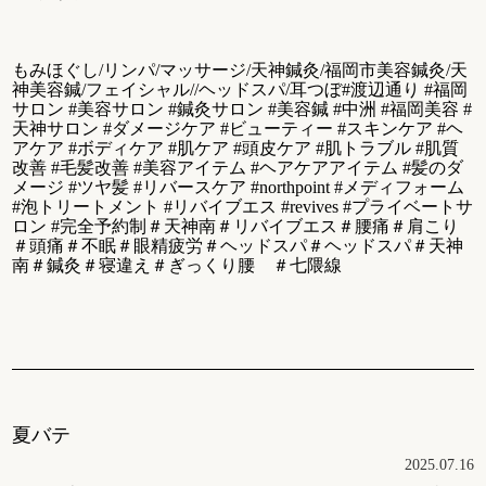
もみほぐし/リンパ/マッサージ/天神鍼灸/福岡市美容鍼灸/天
神美容鍼/フェイシャル//ヘッドスパ/耳つぼ#渡辺通り #福岡
サロン #美容サロン #鍼灸サロン #美容鍼 #中洲 #福岡美容 #
天神サロン #ダメージケア #ビューティー #スキンケア #ヘ
アケア #ボディケア #肌ケア #頭皮ケア #肌トラブル #肌質
改善 #毛髪改善 #美容アイテム #ヘアケアアイテム #髪のダ
メージ #ツヤ髪 #リバースケア #northpoint #メディフォーム
#泡トリートメント #リバイブエス #revives #プライベートサ
ロン #完全予約制＃天神南＃リバイブエス＃腰痛＃肩こり
＃頭痛＃不眠＃眼精疲労＃ヘッドスパ＃ヘッドスパ＃天神
南＃鍼灸＃寝違え＃ぎっくり腰 ＃七隈線
夏バテ
2025.07.16