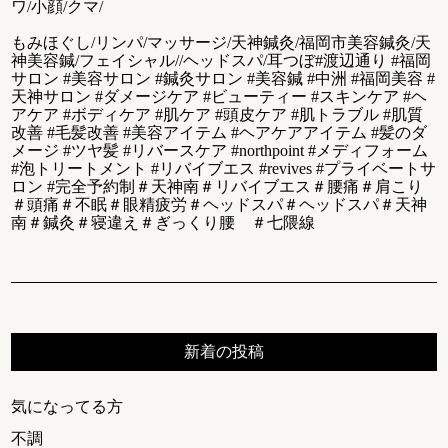
ワ/小顔/クマ/
もみほぐし/リンパ/マッサージ/天神鍼灸/福岡市美容鍼灸/天
神美容鍼/フェイシャル//ヘッドスパ/耳つぼ#渡辺通り #福岡
サロン #美容サロン #鍼灸サロン #美容鍼 #中洲 #福岡美容 #
天神サロン #ダメージケア #ビューティー #スキンケア #ヘ
アケア #ボディケア #肌ケア #頭皮ケア #肌トラブル #肌質
改善 #毛髪改善 #美容アイテム #ヘアケアアイテム #髪のダ
メージ #ツヤ髪 #リバースケア #northpoint #メディフォーム
#泡トリートメント #リバイブエス #revives #プライベートサ
ロン #完全予約制＃天神南＃リバイブエス＃腰痛＃肩こり
＃頭痛＃不眠＃眼精疲労＃ヘッドスパ＃ヘッドスパ＃天神
南＃鍼灸＃寝違え＃ぎっくり腰 ＃七隈線
新着の投稿
気になってる方
不調