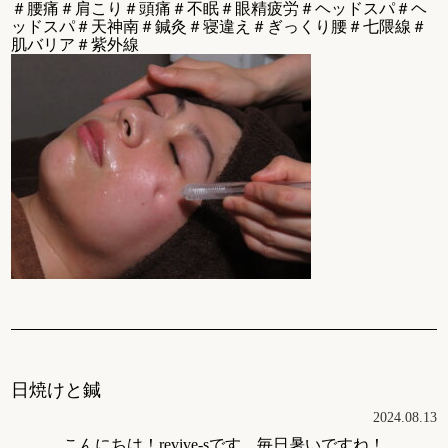
＃腰痛＃肩こり＃頭痛＃不眠＃眼精疲労＃ヘッドスパ＃ヘ
ッドスパ＃天神南＃鍼灸＃寝違え＃ぎっくり腰＃七隈線＃
肌バリア＃紫外線
日焼けと鍼
2024.08.13
こんにちは！revive-sです。毎日暑いですね！