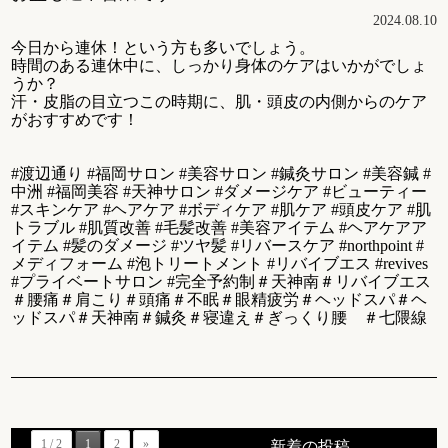
2024.08.10
今日から連休！という方も多いでしょう。
時間のある連休中に、しっかり身体のケアはいかがでしょ
うか？
汗・皮脂の目立つこの時期に、肌・頭皮の内側からのケア
がおすすめです！
#渡辺通り #福岡サロン #美容サロン #鍼灸サロン #美容鍼 #
中洲 #福岡美容 #天神サロン #ダメージケア #ビューティー
#スキンケア #ヘアケア #ボディケア #肌ケア #頭皮ケア #肌
トラブル #肌質改善 #毛髪改善 #美容アイテム #ヘアケアア
イテム #髪のダメージ #ツヤ髪 #リバースケア #northpoint #
メディフォーム #泡トリートメント #リバイブエス #revives
#プライベートサロン #完全予約制＃天神南＃リバイブエス
＃腰痛＃肩こり＃頭痛＃不眠＃眼精疲労＃ヘッドスパ＃ヘ
ッドスパ＃天神南＃鍼灸＃寝違え＃ぎっくり腰 ＃七隈線
1 / 2
1
2
»
新着の投稿