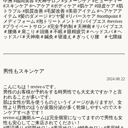
中洲 #福岡美容 #天神サロン #ダメージケア #ビューティー
#スキンケア #ヘアケア #ボディケア #肌ケア #頭皮ケア #肌
トラブル #肌質改善 #毛髪改善 #美容アイテム #ヘアケアア
イテム #髪のダメージ #ツヤ髪 #リバースケア #northpoint #
メディフォーム #泡トリートメント #リバイブエス #revives
#プライベートサロン #完全予約制＃天神南＃リバイブエス
＃腰痛＃肩こり＃頭痛＃不眠＃眼精疲労＃ヘッドスパ＃ヘ
ッドスパ＃天神南＃鍼灸＃寝違え＃ぎっくり腰 ＃七隈線
男性もスキンケア
2024.08.22
こんにちは！revive-sです。
男性のお客様が予約をする時男性でも大丈夫ですか？と言
われることが多いです。
肌は女性が気を使うものというイメージがありますが、女
性より男性のほうが皮脂分泌が多く乾燥しやすいのでスキ
ンケアすべきです！
revive-sは施術ルームは完全個室になってますので男性も女
性も安心してご来店されてください！
#渡辺通り #福岡サロン #美容サロン #鍼灸サロン #美容鍼 #