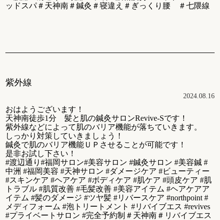
ッドスパ＃天神南＃鍼灸＃寝違え＃ぎっくり腰 ＃七隈線
紫外線
2024.08.16
おはようございます！
天神南徒歩1分 髪と肌の鍼灸サロンRevive-Sです！
紫外線などによって肌のバリア機能が落ちていきます。
しっかり対策していきましょう！
鍼灸で肌のバリア機能ＵＰさせることが可能です！
是非お試し下さい！
#渡辺通り#福岡サロン#美容サロン #鍼灸サロン #美容鍼 #
中洲 #福岡美容 #天神サロン #ダメージケア #ビューティー
#スキンケア #ヘアケア #ボディケア #肌ケア #頭皮ケア #肌
トラブル #肌質改善 #毛髪改善 #美容アイテム #ヘアケアア
イテム #髪のダメージ #ツヤ髪 #リバースケア #northpoint #
メディフォーム #泡トリートメント #リバイブエス #revives
#プライベートサロン #完全予約制＃天神南＃リバイブエス