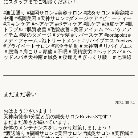
にスタッフまでご相談ください！
#渡辺通り #福岡サロン #美容サロン #鍼灸サロン #美容鍼 #
中洲 #福岡美容 #天神サロン #ダメージケア #ビューティー
#スキンケア #ヘアケア #ボディケア #肌ケア #頭皮ケア #肌
トラブル #肌質改善 #毛髪改善 #美容アイテム #ヘアケアア
イテム #髪のダメージ #ツヤ髪 #リバースケア #northpoint #
メディフォーム #泡トリートメント #リバイブエス #revives
#プライベートサロン #完全予約制＃天神南＃リバイブエス
＃腰痛＃肩こり＃頭痛＃不眠＃眼精疲労＃ヘッドスパ＃ヘ
ッドスパ＃天神南＃鍼灸＃寝違え＃ぎっくり腰 ＃七隈線
まだまだ暑い
2024.08.24
おはようございます！
天神南徒歩1分髪と肌の鍼灸サロンRevive-Sです！
まだまだ暑さが続いています。
身体のメンテナンスをしっかり対策しましょう！
#渡辺通り #福岡サロン #美容サロン #鍼灸サロン #美容鍼 #