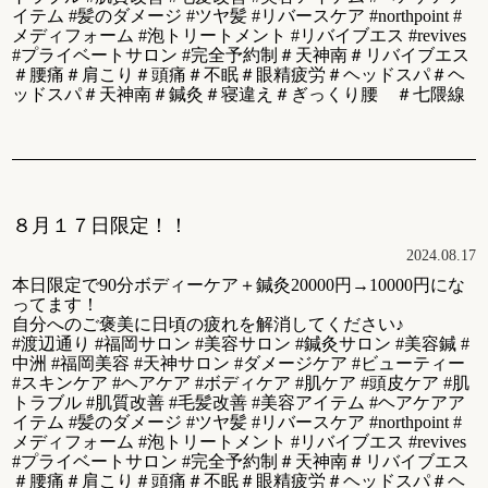
イテム #髪のダメージ #ツヤ髪 #リバースケア #northpoint #
メディフォーム #泡トリートメント #リバイブエス #revives
#プライベートサロン #完全予約制＃天神南＃リバイブエス
＃腰痛＃肩こり＃頭痛＃不眠＃眼精疲労＃ヘッドスパ＃ヘ
ッドスパ＃天神南＃鍼灸＃寝違え＃ぎっくり腰 ＃七隈線
８月１７日限定！！
2024.08.17
本日限定で90分ボディーケア＋鍼灸20000円→10000円にな
ってます！
自分へのご褒美に日頃の疲れを解消してください♪
#渡辺通り #福岡サロン #美容サロン #鍼灸サロン #美容鍼 #
中洲 #福岡美容 #天神サロン #ダメージケア #ビューティー
#スキンケア #ヘアケア #ボディケア #肌ケア #頭皮ケア #肌
トラブル #肌質改善 #毛髪改善 #美容アイテム #ヘアケアア
イテム #髪のダメージ #ツヤ髪 #リバースケア #northpoint #
メディフォーム #泡トリートメント #リバイブエス #revives
#プライベートサロン #完全予約制＃天神南＃リバイブエス
＃腰痛＃肩こり＃頭痛＃不眠＃眼精疲労＃ヘッドスパ＃ヘ