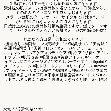
出勤するだけで汗をかくし紫外線が気になります。
紫外線の肌ダメージは紫外線を浴びてから３日前後からシ
ミの原因のメラニンの生成がはじまります。
メラニンは肌のターンオーバーサイクルで排泄されます
が、排泄されないとシミの原因になります。
日焼け止めなどの紫外線対策も重要ですが、鍼でターンオ
ーバーサイクルを整えることも肌ダメージの軽減に有効で
す。
気になる方は是非ご相談ください！
#渡辺通り #福岡サロン #美容サロン #鍼灸サロン #美容鍼 #
中洲 #福岡美容 #天神サロン #ダメージケア #ビューティー
#スキンケア #ヘアケア #ボディケア #肌ケア #頭皮ケア #肌
トラブル #肌質改善 #毛髪改善 #美容アイテム #ヘアケアア
イテム #髪のダメージ #ツヤ髪 #リバースケア #northpoint #
メディフォーム #泡トリートメント #リバイブエス #revives
#プライベートサロン #完全予約制＃天神南＃リバイブエス
＃腰痛＃肩こり＃頭痛＃不眠＃眼精疲労＃ヘッドスパ＃ヘ
ッドスパ＃天神南＃鍼灸＃寝違え＃ぎっくり腰 ＃七隈線
お盆も通常営業です！