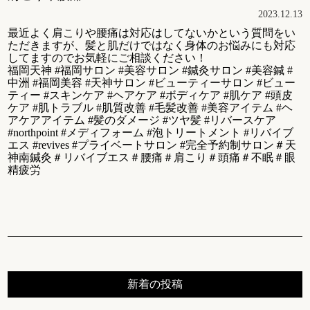
2023.12.13
最近よく肩こりや腰痛は対応はしてないかという質問をい
ただきますが、髪と肌だけではなく身体のお悩みにも対応
してますのでお気軽にご相談ください！
福岡天神 #福岡サロン #美容サロン #鍼灸サロン #美容鍼 #
中洲 #福岡美容 #天神サロン #ビューティーサロン #ビュー
ティー #スキンケア #ヘアケア #ボディケア #肌ケア #頭皮
ケア #肌トラブル #肌質改善 #毛髪改善 #美容アイテム #ヘ
アケアアイテム #髪のダメージ #ツヤ髪 #リバースケア
#northpoint #メディフォーム #泡トリートメント #リバイブ
エス #revives #プライベートサロン #完全予約制サロン＃天
神南鍼灸＃リバイブエス＃腰痛＃肩こり＃頭痛＃不眠＃眼
精疲労
新着の投稿