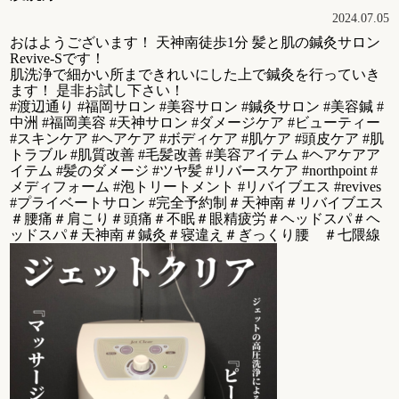
2024.07.05
おはようございます！ 天神南徒歩1分 髪と肌の鍼灸サロン
Revive-Sです！
肌洗浄で細かい所まできれいにした上で鍼灸を行っていき
ます！ 是非お試し下さい！
#渡辺通り #福岡サロン #美容サロン #鍼灸サロン #美容鍼 #
中洲 #福岡美容 #天神サロン #ダメージケア #ビューティー
#スキンケア #ヘアケア #ボディケア #肌ケア #頭皮ケア #肌
トラブル #肌質改善 #毛髪改善 #美容アイテム #ヘアケアア
イテム #髪のダメージ #ツヤ髪 #リバースケア #northpoint #
メディフォーム #泡トリートメント #リバイブエス #revives
#プライベートサロン #完全予約制＃天神南＃リバイブエス
＃腰痛＃肩こり＃頭痛＃不眠＃眼精疲労＃ヘッドスパ＃ヘ
ッドスパ＃天神南＃鍼灸＃寝違え＃ぎっくり腰 ＃七隈線