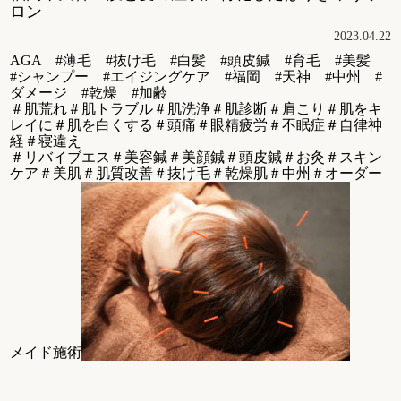
ロン
2023.04.22
AGA #薄毛 #抜け毛 #白髪 #頭皮鍼 #育毛 #美髪
#シャンプー #エイジングケア #福岡 #天神 #中州 #
ダメージ #乾燥 #加齢
＃肌荒れ＃肌トラブル＃肌洗浄＃肌診断＃肩こり＃肌をキ
レイに＃肌を白くする＃頭痛＃眼精疲労＃不眠症＃自律神
経＃寝違え
＃リバイブエス＃美容鍼＃美顔鍼＃頭皮鍼＃お灸＃スキン
ケア＃美肌＃肌質改善＃抜け毛＃乾燥肌＃中州＃オーダー
メイド施術