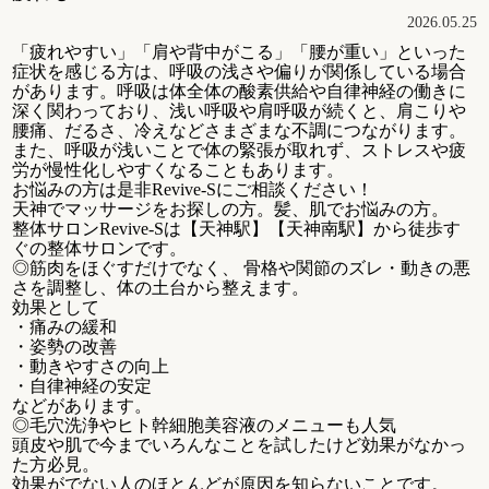
2026.05.25
「疲れやすい」「肩や背中がこる」「腰が重い」といった
症状を感じる方は、呼吸の浅さや偏りが関係している場合
があります。呼吸は体全体の酸素供給や自律神経の働きに
深く関わっており、浅い呼吸や肩呼吸が続くと、肩こりや
腰痛、だるさ、冷えなどさまざまな不調につながります。
また、呼吸が浅いことで体の緊張が取れず、ストレスや疲
労が慢性化しやすくなることもあります。
お悩みの方は是非Revive-Sにご相談ください！
天神でマッサージをお探しの方。髪、肌でお悩みの方。
整体サロンRevive-Sは【天神駅】【天神南駅】から徒歩す
ぐの整体サロンです。
◎筋肉をほぐすだけでなく、 骨格や関節のズレ・動きの悪
さを調整し、体の土台から整えます。
効果として
・痛みの緩和
・姿勢の改善
・動きやすさの向上
・自律神経の安定
などがあります。
◎毛穴洗浄やヒト幹細胞美容液のメニューも人気
頭皮や肌で今までいろんなことを試したけど効果がなかっ
た方必見。
効果がでない人のほとんどが原因を知らないことです。