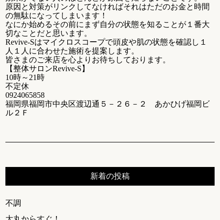
原因と対策がリンクしてなければそれはただのお金と時間
の無駄になってしまいます！
なにか始めるその前にまず自分の状態を知ることが１番大
切なことだと思います。
Revive-Sはマイクロスコープで頭皮や肌の状態を確認し１
人１人に合わせた施術を提案します。
皆さまのご来店を心よりお待ちしております。
【整体サロンRevive-S】
10時～21時
不定休
0924065858
福岡県福岡市中央区渡辺通５－２６－２ あかひげ福岡ビ
ル２Ｆ
新着の投稿
不調
大丸からすぐ！