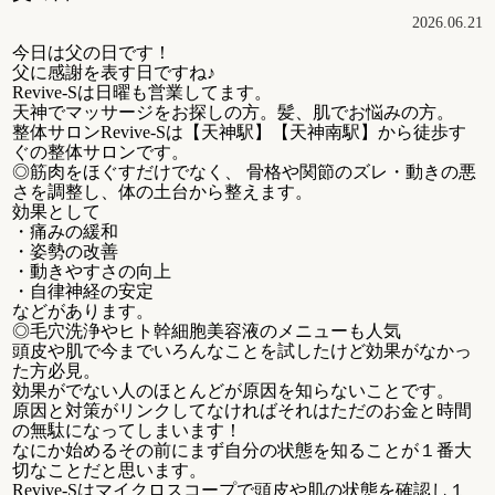
2026.06.21
今日は父の日です！
父に感謝を表す日ですね♪
Revive-Sは日曜も営業してます。
天神でマッサージをお探しの方。髪、肌でお悩みの方。
整体サロンRevive-Sは【天神駅】【天神南駅】から徒歩す
ぐの整体サロンです。
◎筋肉をほぐすだけでなく、 骨格や関節のズレ・動きの悪
さを調整し、体の土台から整えます。
効果として
・痛みの緩和
・姿勢の改善
・動きやすさの向上
・自律神経の安定
などがあります。
◎毛穴洗浄やヒト幹細胞美容液のメニューも人気
頭皮や肌で今までいろんなことを試したけど効果がなかっ
た方必見。
効果がでない人のほとんどが原因を知らないことです。
原因と対策がリンクしてなければそれはただのお金と時間
の無駄になってしまいます！
なにか始めるその前にまず自分の状態を知ることが１番大
切なことだと思います。
Revive-Sはマイクロスコープで頭皮や肌の状態を確認し１