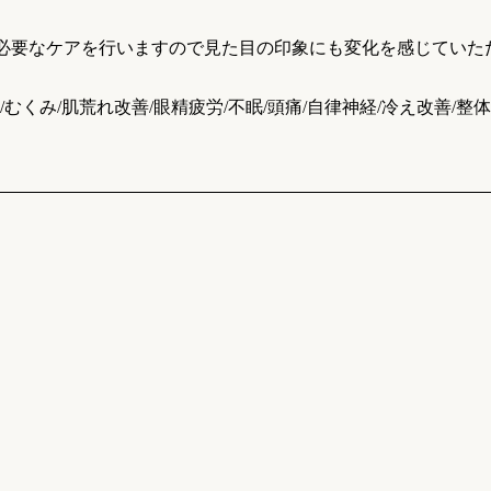
一人に必要なケアを行いますので見た目の印象にも変化を感じてい
/むくみ/肌荒れ改善/眼精疲労/不眠/頭痛/自律神経/冷え改善/整体