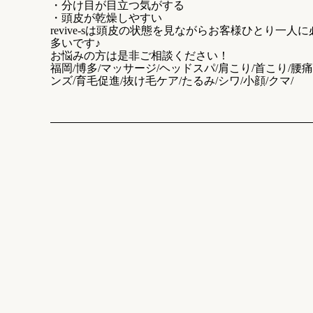
・分け目が目立つ気がする
・頭皮が乾燥しやすい
revive-sは頭皮の状態を見ながらお客様ひとり
多いです♪
お悩みの方は是非ご相談ください！
福岡/博多/マッサージ/ヘッドスパ/肩こり/首こり/腰痛
ンズ/育毛促進/抜け毛ケア/たるみ/シワ/小顔/クマ/