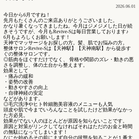
2026.06.01
今日から6月ですね！
先月もたくさんのご来店ありがとうございました。
かなり暑くなってきましたね。今月はジメジメした日が続
きそうですが、今月もRevive-Sは毎日営業しております♪
6月もよろしくお願いします！
天神でマッサージをお探しの方。髪、肌でお悩みの方。
整体サロンRevive-Sは【天神駅】【天神南駅】から徒歩す
ぐの整体サロンです。
◎筋肉をほぐすだけでなく、 骨格や関節のズレ・動きの悪
さを調整し、体の土台から整えます。
効果として
・痛みの緩和
・姿勢の改善
・動きやすさの向上
・自律神経の安定
などがあります。
◎毛穴洗浄やヒト幹細胞美容液のメニューも人気
頭皮や肌で今までいろんなことを試したけど効果がなかっ
た方必見。
効果がでない人のほとんどが原因を知らないことです。
原因と対策がリンクしてなければそれはただのお金と時間
の無駄になってしまいます！
なにか始めるその前にまず自分の状態を知ることが１番大