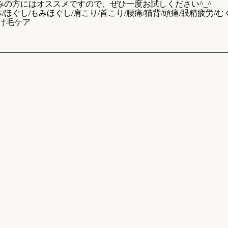
の方にはオススメですので、ぜひ一度お試しください^_^
/ほぐし/もみほぐし/肩こり/首こり/腰痛/猫背/頭痛/眼精疲労/むく
抜け毛ケア