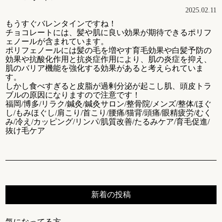
2025.02.11
もうすぐバレンタインですね！
チョコレートには、髪や肌に良い効果が期待できるポリフ
ェノールが含まれています。
ポリフェノールには髪の毛を増やす育毛効果や白髪予防の
効果や抗酸化作用と抗炎症作用により、肌の炎症を抑え、
肌のバリア機能を強化する効果があると考えられていま
す。
しかし食べすぎると皮脂が過剰分泌が起こし肌、頭皮トラ
ブルの原因になりますので注意です！
福岡/博多/リラク/鍼灸/鍼灸サロン/整骨院/メンズ/整体/ほぐ
し/もみほぐし/肩こり/首こり/腰痛/猫背/頭痛/眼精疲労/むく
み/冷え/カッピング/リンパ/肌質改善/たるみケア/育毛促進/
抜け毛ケア
新着の投稿
気になってる方