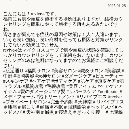
2025.01.28
こんにちは！revive-sです。
福岡にも肌や頭皮を施術する場所はありますが、結構カウ
ンセリングを簡単にやって施術する所もあるみたいです
ね。
皆さまが悩んでる症状の原因や対策は１人１人違います。
いくら良い施術、良い商材を使っても原因と対策がリンク
してないと効果はでません。
revive-sはマイクロスコープで肌や頭皮の状態を確認してし
っかりカウンセリングをして施術をおこないます。カウン
セリングのみは無料になってますのでお気軽にご相談くだ
さい。
#渡辺通り #福岡サロン #美容サロン #鍼灸サロン #美容鍼 #
中洲 #福岡美容 #天神サロン #ダメージケア #ビューティー
#スキンケア #ヘアケア #ボディケア #肌ケア #頭皮ケア #肌
トラブル #肌質改善 #毛髪改善 #美容アイテム #ヘアケアア
イテム #髪のダメージ #ツヤ髪 #リバースケア #northpoint #
メディフォーム #泡トリートメント #リバイブエス #revives
#プライベートサロン #完全予約制＃天神南＃リバイブエス
＃腰痛＃肩こり＃頭痛＃不眠＃眼精疲労＃ヘッドスパ＃ヘ
ッドスパ＃天神南＃鍼灸＃寝違え＃ぎっくり腰 ＃七隈線