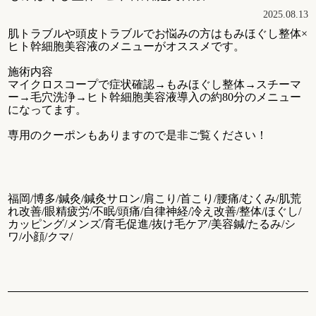
2025.08.13
肌トラブルや頭皮トラブルでお悩みの方はもみほぐし整体×
ヒト幹細胞美容液のメニューがオススメです。
施術内容
マイクロスコープで症状確認→もみほぐし整体→スチーマ
ー→毛穴洗浄→ヒト幹細胞美容液導入の約80分のメニュー
になってます。
専用のクーポンもありますので是非ご覧ください！
福岡/博多/鍼灸/鍼灸サロン/肩こり/首こり/腰痛/むくみ/肌荒
れ改善/眼精疲労/不眠/頭痛/自律神経/冷え改善/整体/ほぐし/
カッピング/メンズ/育毛促進/抜け毛ケア/美容鍼/たるみ/シ
ワ/小顔/クマ/